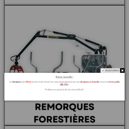
Ne plus afficher.
Bonne nouvelle !
La
livraison
est
offerte
tout le mois d’août sur une large gamme de nos
dumpers à chenille
et sur la
micro-pelle
MB-500
!
Profitez-en avant la fin du mois d'Août !