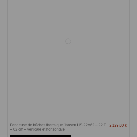
Fendeuse de bûches thermique Jansen HS-22A62 – 22 T
2 129,00 €
– 62 cm – verticale et horizontale